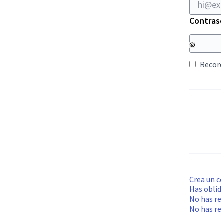
Contras
Recor
Crea un 
Has oblid
No has re
No has re