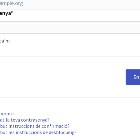
Obligatori
enya
*
da'm
En
compte
at la teva contrasenya?
but instruccions de confirmació?
but les instruccions de desbloqueig?