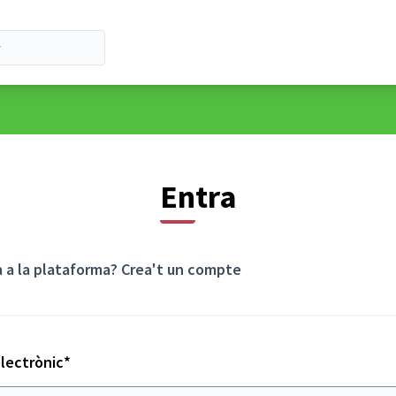
Entra
a a la plataforma?
Crea't un compte
Obligatori
lectrònic
*