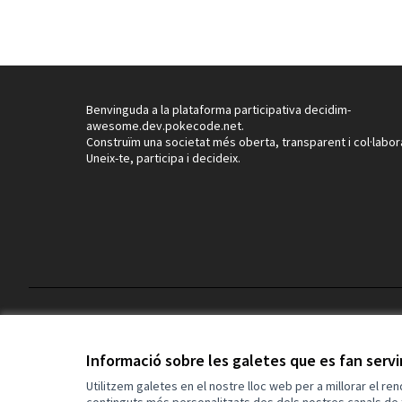
Benvinguda a la plataforma participativa decidim-
awesome.dev.pokecode.net.
Construïm una societat més oberta, transparent i col·labor
Uneix-te, participa i decideix.
Termes i condicions d'ús
Configuració de les galetes
Informació sobre les galetes que es fan serv
Utilitzem galetes en el nostre lloc web per a millorar el re
continguts més personalitzats des dels nostres canals de 