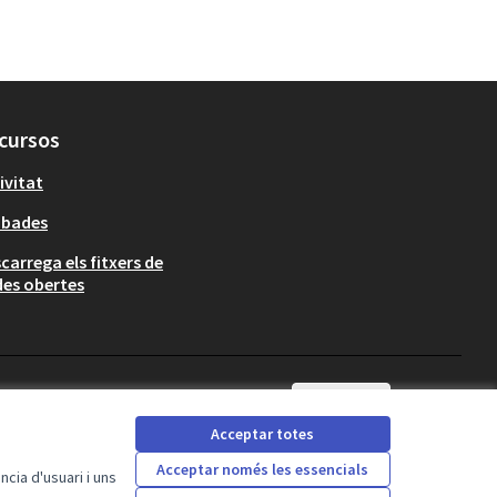
cursos
ivitat
obades
carrega els fitxers de
es obertes
Català
Triar la llengua
Sprache wähl
Acceptar totes
Acceptar només les essencials
cia d'usuari i uns
Amb llicència Creative
(Enllaç extern)