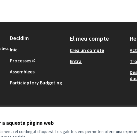
Decidim
El meu compte
Re
ativa.
Inici
Crea un compte
Act
Processes
Entra
Tr
(Obrir en una pestanya nova)
Assemblees
Des
dad
Particiaptory Budgeting
ir a aquesta pàgina web
ndiment i el contingut d'aquest. Les galetes ens permeten oferir una experièn
xarxes socials.