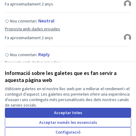
Fa aproximadament 2 anys
Neutral
Nou comentari:
Proposta amb dades privades
Fa aproximadament 2 anys
Reply
Nou comentari:
Proposta amb dades privades
Fa aproximadament 2 anys
Informació sobre les galetes que es fan servir a
aquesta pàgina web
Comentari proposta 2
Nou comentari:
Utilitzem galetes en el nostre lloc web per a millorar el rendiment i el
contingut d'aquest. Les galetes ens permeten oferir una experiència
Proposta amb dades privades
d'usuari i uns continguts més personalitzats des dels nostres canals
Fa aproximadament 2 anys
de xarxes socials.
Acceptar totes
Reply
Nou comentari:
Acceptar només les essencials
Proposta amb dades privades
Configuració