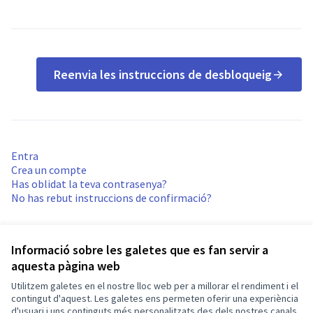
Reenvia les instruccions de desbloqueig
Entra
Crea un compte
Has oblidat la teva contrasenya?
No has rebut instruccions de confirmació?
Informació sobre les galetes que es fan servir a
aquesta pàgina web
Utilitzem galetes en el nostre lloc web per a millorar el rendiment i el
Termes i condicions d'ús
contingut d'aquest. Les galetes ens permeten oferir una experiència
Configuració de les galetes
d'usuari i uns continguts més personalitzats des dels nostres canals