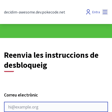
Menú
decidim-awesome.dev.pokecode.net
Entra
Reenvia les instruccions de
desbloqueig
Correu electrònic